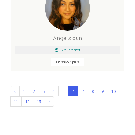
Angel’s gun
Site Internet
En savoir plus
‹
1
2
3
4
5
6
7
8
9
10
11
12
13
›