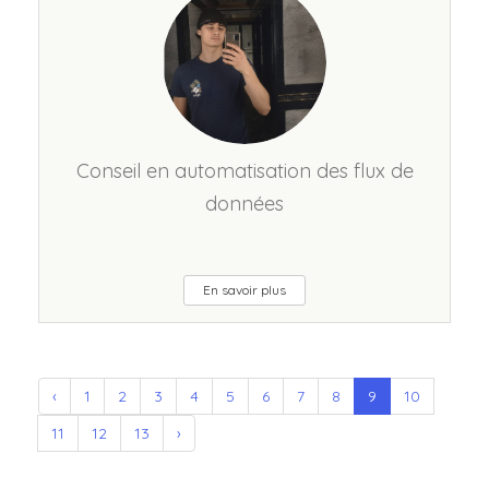
Conseil en automatisation des flux de
données
En savoir plus
‹
1
2
3
4
5
6
7
8
9
10
11
12
13
›